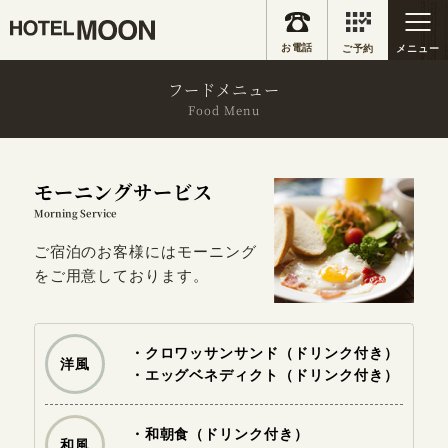
お部屋・料金
お得なプラン
クーポン
客室設備
フードメニュー
Food Menu
フードメニュー
メンバー特典
モーニングサービス
アクセス
お知らせ
Morning Service
ご宿泊のお客様にはモーニング
お店に電話する
をご用意しております。
0138-30-3141
・クロワッサンサンド（ドリンク付き）
洋風
・エッグベネディクト（ドリンク付き）
フォームから予約を申し込む
・和朝食（ドリンク付き）
和風